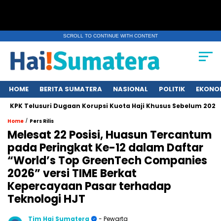
SCROLL TO CONTINUE WITH CONTENT
HOME
BERITA SUMATERA
NASIONAL
POLITIK
EKONO
KPK Telusuri Dugaan Korupsi Kuota Haji Khusus Sebelum 2024
/
Home
Pers Rilis
Melesat 22 Posisi, Huasun Tercantum
pada Peringkat Ke-12 dalam Daftar
“World’s Top GreenTech Companies
2026” versi TIME Berkat
Kepercayaan Pasar terhadap
Teknologi HJT
Tim Hai Sumatera
- Pewarta