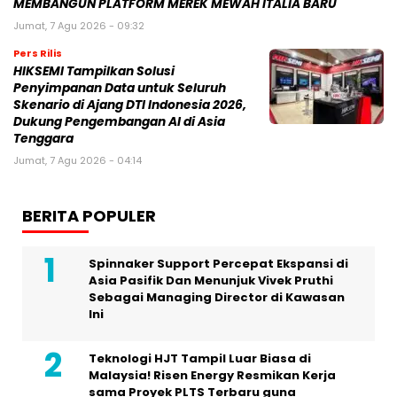
MEMBANGUN PLATFORM MEREK MEWAH ITALIA BARU
Jumat, 7 Agu 2026 - 09:32
Pers Rilis
HIKSEMI Tampilkan Solusi
Penyimpanan Data untuk Seluruh
Skenario di Ajang DTI Indonesia 2026,
Dukung Pengembangan AI di Asia
Tenggara
Jumat, 7 Agu 2026 - 04:14
BERITA POPULER
Spinnaker Support Percepat Ekspansi di
Asia Pasifik Dan Menunjuk Vivek Pruthi
Sebagai Managing Director di Kawasan
Ini
Teknologi HJT Tampil Luar Biasa di
Malaysia! Risen Energy Resmikan Kerja
sama Proyek PLTS Terbaru guna