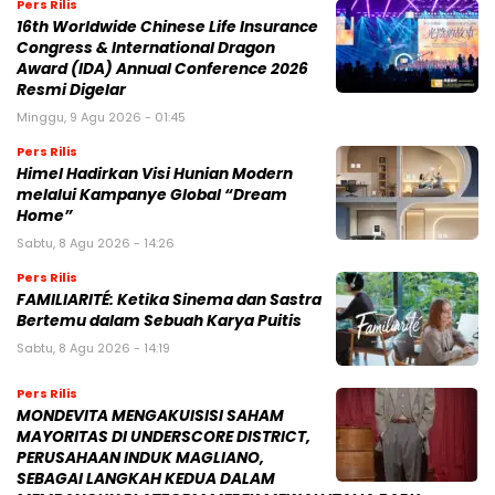
Pers Rilis
16th Worldwide Chinese Life Insurance
Congress & International Dragon
Award (IDA) Annual Conference 2026
Resmi Digelar
Minggu, 9 Agu 2026 - 01:45
Pers Rilis
Himel Hadirkan Visi Hunian Modern
melalui Kampanye Global “Dream
Home”
Sabtu, 8 Agu 2026 - 14:26
Pers Rilis
FAMILIARITÉ: Ketika Sinema dan Sastra
Bertemu dalam Sebuah Karya Puitis
Sabtu, 8 Agu 2026 - 14:19
Pers Rilis
MONDEVITA MENGAKUISISI SAHAM
MAYORITAS DI UNDERSCORE DISTRICT,
PERUSAHAAN INDUK MAGLIANO,
SEBAGAI LANGKAH KEDUA DALAM