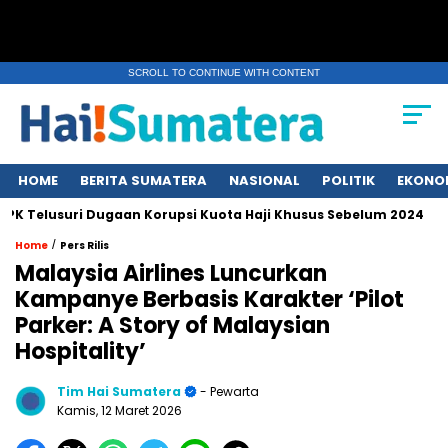
SCROLL TO CONTINUE WITH CONTENT
HOME
BERITA SUMATERA
NASIONAL
POLITIK
EKONO
usuri Dugaan Korupsi Kuota Haji Khusus Sebelum 2024
Erup
/
Home
Pers Rilis
Malaysia Airlines Luncurkan
Kampanye Berbasis Karakter ‘Pilot
Parker: A Story of Malaysian
Hospitality’
Tim Hai Sumatera
- Pewarta
Kamis, 12 Maret 2026