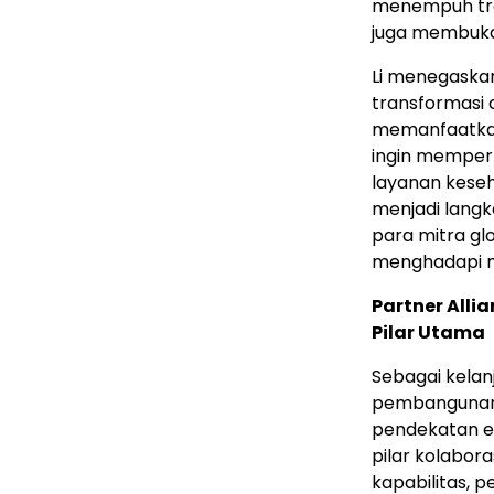
menempuh tran
juga membuka
Li menegaskan
transformasi 
memanfaatkan 
ingin memper
layanan keseh
menjadi langk
para mitra gl
menghadapi 
Partner Alli
Pilar Utama
Sebagai kelanj
pembangunan i
pendekatan ek
pilar kolabo
kapabilitas, 