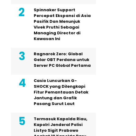
Spinnaker Support
Percepat Ekspansi di Asia
Pasifik Dan Menunjuk
Vivek Pruthi Sebagai
Managing Director di
Kawasan Ini
Ragnarok Zero: Global
Gelar OBT Perdana untuk
Server PC Global Pertama
Casio Luncurkan G-
SHOCK yang Dilengkapi
Fitur Pemantauan Detak
Jantung dan Grafik
Pasang Surut Laut
Termasuk Kapolda Riau,
Kapolri Jenderal Polisi
Listyo Sigit Prabowo