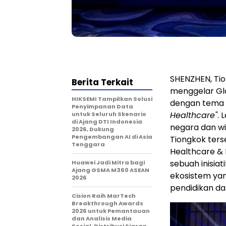
SHENZHEN, Tio
Berita Terkait
menggelar Glo
HIKSEMI Tampilkan Solusi
dengan tema
Penyimpanan Data
Healthcare"
. 
untuk Seluruh Skenario
di Ajang DTI Indonesia
negara dan wi
2026, Dukung
Pengembangan AI di Asia
Tiongkok ters
Tenggara
Healthcare & E
sebuah inisia
Huawei Jadi Mitra bagi
Ajang GSMA M360 ASEAN
ekosistem yan
2026
pendidikan da
Cision Raih MarTech
Breakthrough Awards
2026 untuk Pemantauan
dan Analisis Media
Sosial, Distribusi Siaran