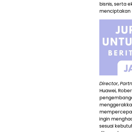
bisnis, serta 
menciptakan n
Director
,
Part
Huawei, Robe
pengembangan 
menggerakkan 
mempercepat i
ingin menghad
sesuai kebutu