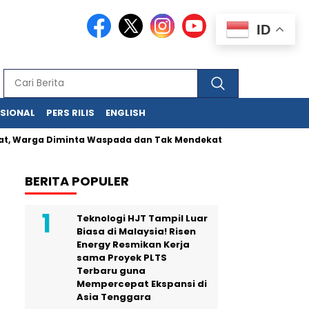
ID
ASIONAL
PERS RILIS
ENGLISH
ga Diminta Waspada dan Tak Mendekat Kawah
Kunci UMKM Me
BERITA POPULER
Teknologi HJT Tampil Luar
Biasa di Malaysia! Risen
Energy Resmikan Kerja
sama Proyek PLTS
Terbaru guna
Mempercepat Ekspansi di
Asia Tenggara