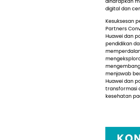
diharapkan m
digital dan c
Kesuksesan p
Partners Con
Huawei dan p
pendidikan da
memperdalam 
mengeksplorasi
mengembangkan
menjawab berb
Huawei dan p
transformasi 
kesehatan pad