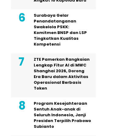
Angkat 10 Kapolda Baru
Surabaya Gelar
Penandatanganan
Swakelola PSKK:
Komitmen BNSP dan LSP
Tingkatkan Kualitas
Kompetensi
ZTE Pamerkan Rangkaian
Lengkap Fitur AI di MWC
Shanghai 2026, Dorong
Era Baru dalam Aktivitas
Operasional Berbasis
Token
Program Kesejahteraan
Sentuh Anak-anak di
Seluruh Indonesia, Janji
Presiden Terpilih Prabowo
Subianto