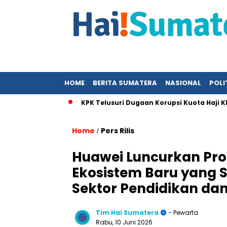
HOME
BERITA SUMATERA
NASIONAL
POLI
m Kajian
KPK Telusuri Dugaan Korupsi Kuota Haji Khusus S
Home
Pers Rilis
/
Huawei Luncurkan Pr
Ekosistem Baru yang 
Sektor Pendidikan da
Tim Hai Sumatera
- Pewarta
Rabu, 10 Juni 2026