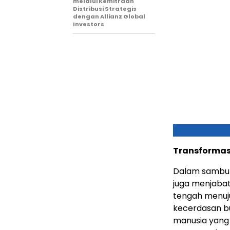
melalui Kemitraan
Distribusi Strategis
dengan Allianz Global
Investors
Transformasi
Dalam sambut
juga menjabat
tengah menuj
kecerdasan bu
manusia yang 