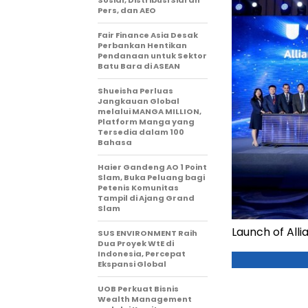
Pers, dan AEO
Fair Finance Asia Desak
Perbankan Hentikan
Pendanaan untuk Sektor
Batu Bara di ASEAN
Shueisha Perluas
Jangkauan Global
melalui MANGA MILLION,
Platform Manga yang
Tersedia dalam 100
Bahasa
Haier Gandeng AO 1 Point
Slam, Buka Peluang bagi
Petenis Komunitas
Tampil di Ajang Grand
Slam
Launch of Alli
SUS ENVIRONMENT Raih
Dua Proyek WtE di
Indonesia, Percepat
Ekspansi Global
UOB Perkuat Bisnis
Wealth Management