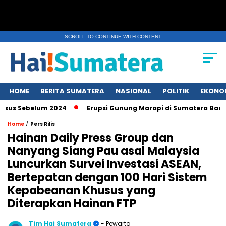
SCROLL TO CONTINUE WITH CONTENT
HOME
BERITA SUMATERA
NASIONAL
POLITIK
EKONO
Sebelum 2024
Erupsi Gunung Marapi di Sumatera Barat, Wa
/
Home
Pers Rilis
Hainan Daily Press Group dan
Nanyang Siang Pau asal Malaysia
Luncurkan Survei Investasi ASEAN,
Bertepatan dengan 100 Hari Sistem
Kepabeanan Khusus yang
Diterapkan Hainan FTP
Tim Hai Sumatera
- Pewarta