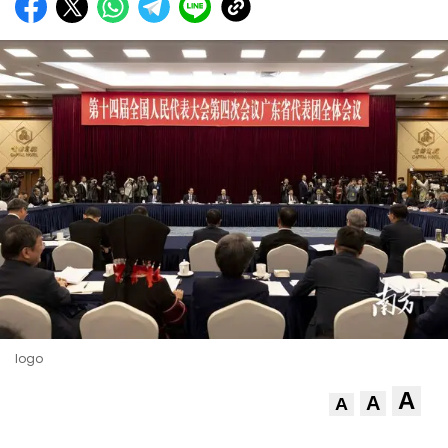
logo
A
A
A