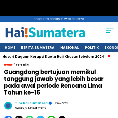
SCROLL TO CONTINUE WITH CONTENT
HOME
BERITA SUMATERA
NASIONAL
POLITIK
EKONO
Dugaan Korupsi Kuota Haji Khusus Sebelum 2024
Erupsi Gun
/
Home
Pers Rilis
Guangdong bertujuan memikul
tanggung jawab yang lebih besar
pada awal periode Rencana Lima
Tahun ke-15
Tim Hai Sumatera
- Pewarta
Senin, 9 Maret 2026