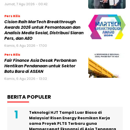
Jumat, 7 Agu 2026 - 00:42
Pers Rilis
Cision Raih MarTech Breakthrough
Awards 2026 untuk Pemantauan dan
Analisis Media Sosial, Distribusi Siaran
Pers, dan AEO
Kamis, 6 Agu 2026 - 17:00
Pers Rilis
Fair Finance Asia Desak Perbankan
Hentikan Pendanaan untuk Sektor
Batu Bara di ASEAN
Kamis, 6 Agu 2026 - 13:02
BERITA POPULER
Teknologi HJT Tampil Luar Biasa di
Malaysia! Risen Energy Resmikan Kerja
sama Proyek PLTS Terbaru guna
Mempercepat Ekspansi di Asia Tenggara