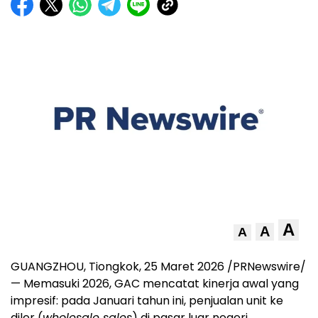
A
A
A
GUANGZHOU, Tiongkok
,
25 Maret 2026
/PRNewswire/
— Memasuki 2026, GAC mencatat kinerja awal yang
impresif: pada Januari tahun ini, penjualan unit ke
diler (
wholesale sales
) di pasar luar negeri