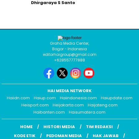
Dhirgaraya S Santo
Graha Media Center,
Bogor - Indonesia
editorhaigroup@gmail.com
+628557777888
HAI MEDIA NETWORK
Haiidn.com
Haiup.com
Haiindonesia.com
Haiupdate.com
Heisport.com
Heijakarta.com
Haijateng.com
Haibanten.com
Haisumatera.com
HOME
HISTORI MEDIA
TIM REDAKSI
KODE ETIK
PEDOMAN MEDIA
HAK JAWAB