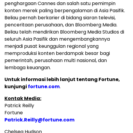
penghargaan Cannes dan salah satu pemimpin
konten merek paling berpengalaman di Asia Pasifik.
Beliau pernah berkarier di bidang siaran televisi,
penceritaan perusahaan, dan Bloomberg Media.
Beliau telah mendirikan Bloomberg Media Studios di
seluruh Asia Pasifik dan mengembangkannya
menjadi pusat keunggulan regional yang
memproduksi konten berdampak besar bagi
pemerintah, perusahaan multi nasional, dan
lembaga keuangan.
Untuk informasi lebih lanjut tentang Fortune,
kunjungi
fortune.com
.
Kontak Media:
Patrick Reilly
Fortune
Patrick.Reilly@fortune.com
Chelsea Hudson