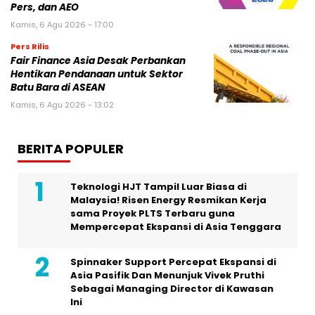
Pers, dan AEO
Kamis, 6 Agu 2026 - 17:00
Pers Rilis
Fair Finance Asia Desak Perbankan
Hentikan Pendanaan untuk Sektor
Batu Bara di ASEAN
Kamis, 6 Agu 2026 - 13:02
BERITA POPULER
Teknologi HJT Tampil Luar Biasa di
Malaysia! Risen Energy Resmikan Kerja
sama Proyek PLTS Terbaru guna
Mempercepat Ekspansi di Asia Tenggara
Spinnaker Support Percepat Ekspansi di
Asia Pasifik Dan Menunjuk Vivek Pruthi
Sebagai Managing Director di Kawasan
Ini