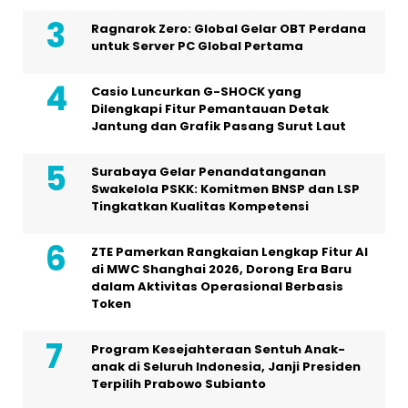
Ragnarok Zero: Global Gelar OBT Perdana
untuk Server PC Global Pertama
Casio Luncurkan G-SHOCK yang
Dilengkapi Fitur Pemantauan Detak
Jantung dan Grafik Pasang Surut Laut
Surabaya Gelar Penandatanganan
Swakelola PSKK: Komitmen BNSP dan LSP
Tingkatkan Kualitas Kompetensi
ZTE Pamerkan Rangkaian Lengkap Fitur AI
di MWC Shanghai 2026, Dorong Era Baru
dalam Aktivitas Operasional Berbasis
Token
Program Kesejahteraan Sentuh Anak-
anak di Seluruh Indonesia, Janji Presiden
Terpilih Prabowo Subianto