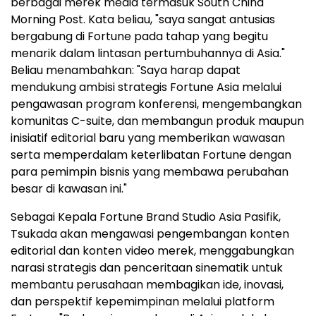
berbagai merek media termasuk South China
Morning Post. Kata beliau, "saya sangat antusias
bergabung di Fortune pada tahap yang begitu
menarik dalam lintasan pertumbuhannya di Asia."
Beliau menambahkan: "Saya harap dapat
mendukung ambisi strategis Fortune Asia melalui
pengawasan program konferensi, mengembangkan
komunitas C-suite, dan membangun produk maupun
inisiatif editorial baru yang memberikan wawasan
serta memperdalam keterlibatan Fortune dengan
para pemimpin bisnis yang membawa perubahan
besar di kawasan ini."
Sebagai Kepala Fortune Brand Studio Asia Pasifik,
Tsukada akan mengawasi pengembangan konten
editorial dan konten video merek, menggabungkan
narasi strategis dan penceritaan sinematik untuk
membantu perusahaan membagikan ide, inovasi,
dan perspektif kepemimpinan melalui platform