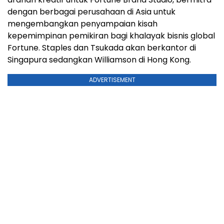
dengan berbagai perusahaan di Asia untuk
mengembangkan penyampaian kisah
kepemimpinan pemikiran bagi khalayak bisnis global
Fortune. Staples dan Tsukada akan berkantor di
Singapura sedangkan Williamson di Hong Kong.
ADVERTISEMENT