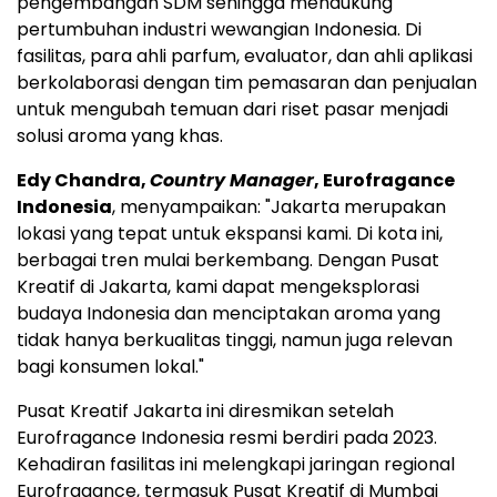
pengembangan SDM sehingga mendukung
pertumbuhan industri wewangian
Indonesia
. Di
fasilitas, para ahli parfum, evaluator, dan ahli aplikasi
berkolaborasi dengan tim pemasaran dan penjualan
untuk mengubah temuan dari riset pasar menjadi
solusi aroma yang khas.
Edy Chandra
,
Country Manager
, Eurofragance
Indonesia
,
menyampaikan
: "
Jakarta
merupakan
lokasi yang tepat untuk ekspansi kami. Di kota ini,
berbagai tren mulai berkembang. Dengan Pusat
Kreatif di
Jakarta
, kami dapat mengeksplorasi
budaya
Indonesia
dan menciptakan aroma yang
tidak hanya berkualitas tinggi, namun juga relevan
bagi konsumen lokal."
Pusat Kreatif Jakarta ini diresmikan setelah
Eurofragance Indonesia resmi berdiri pada 2023.
Kehadiran fasilitas ini melengkapi jaringan regional
Eurofragance, termasuk Pusat Kreatif di
Mumbai