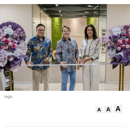
logo
A
A
A