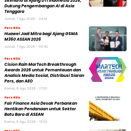
Skenario di Ajang DTI Indonesia 2026,
Dukung Pengembangan AI di Asia
Tenggara
Jumat, 7 Agu 2026 - 04:14
Pers Rilis
Huawei Jadi Mitra bagi Ajang GSMA
M360 ASEAN 2026
Jumat, 7 Agu 2026 - 00:42
Pers Rilis
Cision Raih MarTech Breakthrough
Awards 2026 untuk Pemantauan dan
Analisis Media Sosial, Distribusi Siaran
Pers, dan AEO
Kamis, 6 Agu 2026 - 17:00
Pers Rilis
Fair Finance Asia Desak Perbankan
Hentikan Pendanaan untuk Sektor
Batu Bara di ASEAN
Kamis, 6 Agu 2026 - 13:02
Pers Rilis