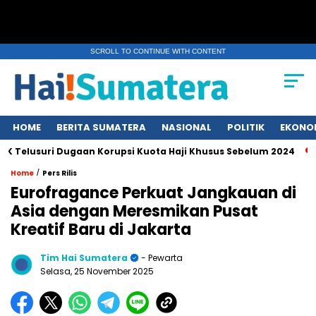
SCROLL TO CONTINUE WITH CONTENT
HOME
BERITA SUMATERA
NASIONAL
POLITIK
EKONO
uri Dugaan Korupsi Kuota Haji Khusus Sebelum 2024
Erupsi
/
Home
Pers Rilis
Eurofragance Perkuat Jangkauan di
Asia dengan Meresmikan Pusat
Kreatif Baru di Jakarta
Tim Hai Sumatera
- Pewarta
Selasa, 25 November 2025