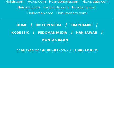
Haiidn.com
Haiup.com
Haiindonesia.com
Haiupdate.com
Heisport.com
Heijakarta.com
Haijateng.com
Haibanten.com
Haisumatera.com
HOME
HISTORI MEDIA
TIM REDAKSI
KODE ETIK
PEDOMAN MEDIA
HAK JAWAB
KONTAK IKLAN
COPYRIGHT © 2026 HAISUMATERA.COM - ALL RIGHTS RESERVED