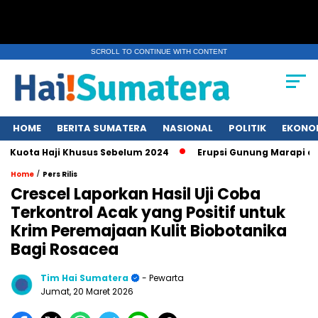
SCROLL TO CONTINUE WITH CONTENT
HOME
BERITA SUMATERA
NASIONAL
POLITIK
EKONO
ta Haji Khusus Sebelum 2024
Erupsi Gunung Marapi di Sum
/
Home
Pers Rilis
Crescel Laporkan Hasil Uji Coba
Terkontrol Acak yang Positif untuk
Krim Peremajaan Kulit Biobotanika
Bagi Rosacea
Tim Hai Sumatera
- Pewarta
Jumat, 20 Maret 2026