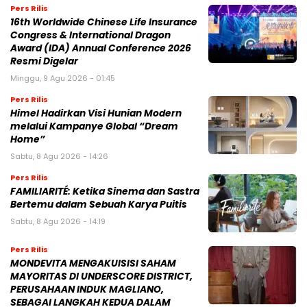
Pers Rilis
16th Worldwide Chinese Life Insurance
Congress & International Dragon
Award (IDA) Annual Conference 2026
Resmi Digelar
Minggu, 9 Agu 2026 - 01:45
Pers Rilis
Himel Hadirkan Visi Hunian Modern
melalui Kampanye Global “Dream
Home”
Sabtu, 8 Agu 2026 - 14:26
Pers Rilis
FAMILIARITÉ: Ketika Sinema dan Sastra
Bertemu dalam Sebuah Karya Puitis
Sabtu, 8 Agu 2026 - 14:19
Pers Rilis
MONDEVITA MENGAKUISISI SAHAM
MAYORITAS DI UNDERSCORE DISTRICT,
PERUSAHAAN INDUK MAGLIANO,
SEBAGAI LANGKAH KEDUA DALAM