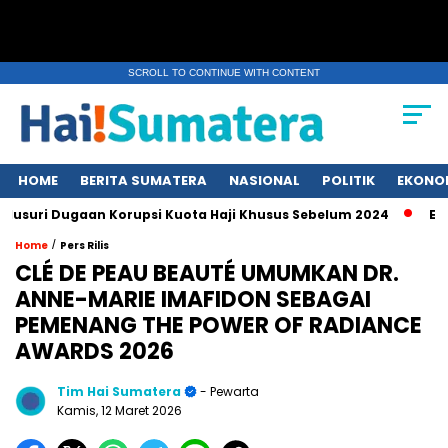
SCROLL TO CONTINUE WITH CONTENT
HOME
BERITA SUMATERA
NASIONAL
POLITIK
EKONO
Dugaan Korupsi Kuota Haji Khusus Sebelum 2024
Erupsi Gunu
/
Home
Pers Rilis
CLÉ DE PEAU BEAUTÉ UMUMKAN DR.
ANNE-MARIE IMAFIDON SEBAGAI
PEMENANG THE POWER OF RADIANCE
AWARDS 2026
Tim Hai Sumatera
- Pewarta
Kamis, 12 Maret 2026