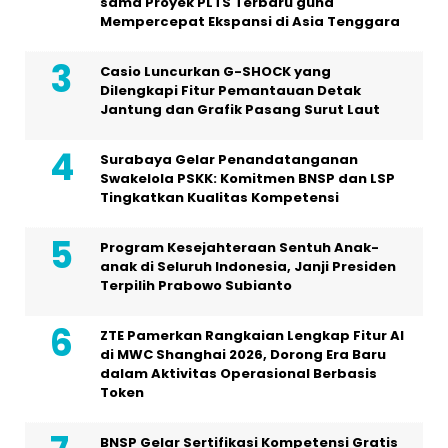
sama Proyek PLTS Terbaru guna
Mempercepat Ekspansi di Asia Tenggara
Casio Luncurkan G-SHOCK yang
Dilengkapi Fitur Pemantauan Detak
Jantung dan Grafik Pasang Surut Laut
Surabaya Gelar Penandatanganan
Swakelola PSKK: Komitmen BNSP dan LSP
Tingkatkan Kualitas Kompetensi
Program Kesejahteraan Sentuh Anak-
anak di Seluruh Indonesia, Janji Presiden
Terpilih Prabowo Subianto
ZTE Pamerkan Rangkaian Lengkap Fitur AI
di MWC Shanghai 2026, Dorong Era Baru
dalam Aktivitas Operasional Berbasis
Token
BNSP Gelar Sertifikasi Kompetensi Gratis